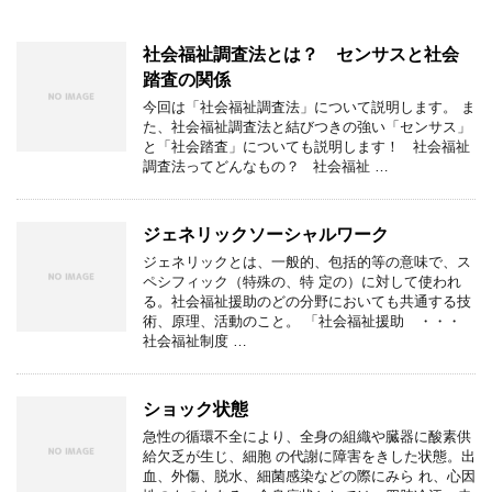
社会福祉調査法とは？ センサスと社会
踏査の関係
今回は「社会福祉調査法」について説明します。 ま
た、社会福祉調査法と結びつきの強い「センサス」
と「社会踏査」についても説明します！ 社会福祉
調査法ってどんなもの？ 社会福祉 …
ジェネリックソーシャルワーク
ジェネリックとは、一般的、包括的等の意味で、ス
ペシフィック（特殊の、特 定の）に対して使われ
る。社会福祉援助のどの分野においても共通する技
術、原理、活動のこと。 「社会福祉援助 ・・・
社会福祉制度 …
ショック状態
急性の循環不全により、全身の組織や臓器に酸素供
給欠乏が生じ、細胞 の代謝に障害をきした状態。出
血、外傷、脱水、細菌感染などの際にみら れ、心因