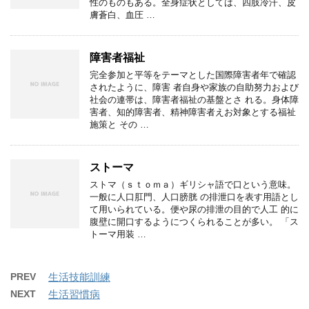
性のものもある。全身症状としては、四肢冷汗、皮
膚蒼白、血圧 …
障害者福祉
完全参加と平等をテーマとした国際障害者年で確認
されたように、障害 者自身や家族の自助努力および
社会の連帯は、障害者福祉の基盤とさ れる。身体障
害者、知的障害者、精神障害者えお対象とする福祉
施策と その …
ストーマ
ストマ（ｓｔｏｍａ）ギリシャ語で口という意味。
一般に人口肛門、人口膀胱 の排泄口を表す用語とし
て用いられている。便や尿の排泄の目的で人工 的に
腹壁に開口するようにつくられることが多い。 「ス
トーマ用装 …
PREV
生活技能訓練
NEXT
生活習慣病