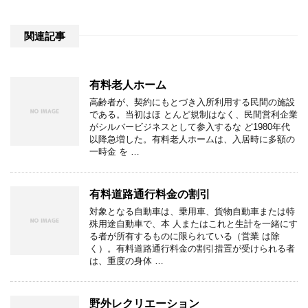
関連記事
有料老人ホーム
高齢者が、契約にもとづき入所利用する民間の施設
である。当初はほ とんど規制はなく、民間営利企業
がシルバービジネスとして参入するな ど1980年代
以降急増した。有料老人ホームは、入居時に多額の
一時金 を …
有料道路通行料金の割引
対象となる自動車は、乗用車、貨物自動車または特
殊用途自動車で、本 人またはこれと生計を一緒にす
る者が所有するものに限られている（営業 は除
く）。有料道路通行料金の割引措置が受けられる者
は、重度の身体 …
野外レクリエーション