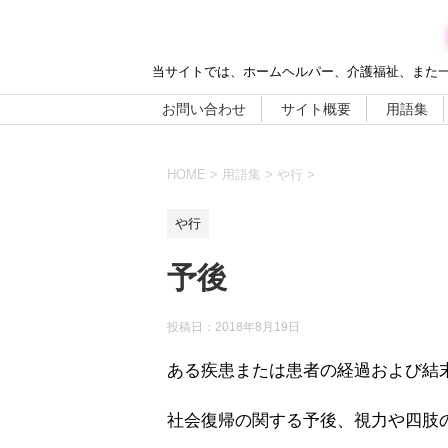
当サイトでは、ホームヘルパー、介護福祉、また
お問い合わせ
サイト概要
用語集
HOME
>
用語集
>
や行
>
や行
予後
投稿日：
2018年8月19日
ある疾患または患者の経過および結
社会復帰の関する予後、視力や四肢