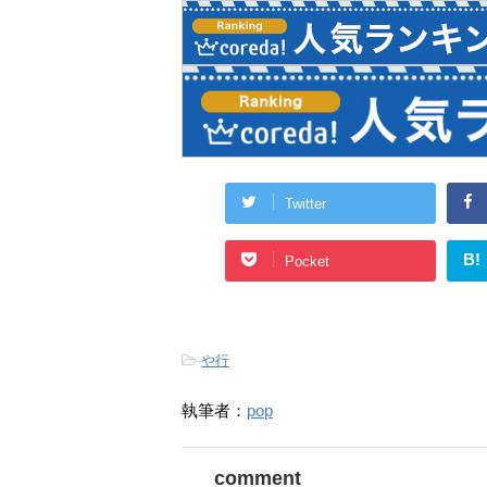
Twitter
B!
Pocket
-
や行
執筆者：
pop
comment