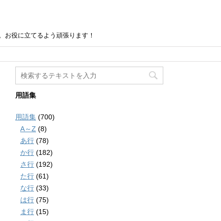
。お役に立てるよう頑張ります！
用語集
用語集
(700)
A～Z
(8)
あ行
(78)
か行
(182)
さ行
(192)
た行
(61)
な行
(33)
は行
(75)
ま行
(15)