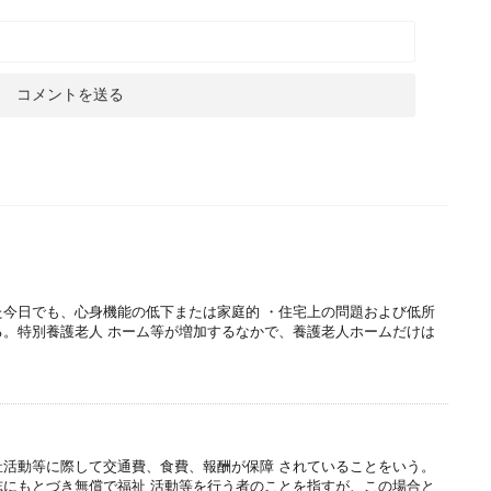
た今日でも、心身機能の低下または家庭的 ・住宅上の問題および低所
る。特別養護老人 ホーム等が増加するなかで、養護老人ホームだけは
祉活動等に際して交通費、食費、報酬が保障 されていることをいう。
志にもとづき無償で福祉 活動等を行う者のことを指すが、この場合と