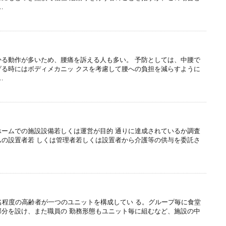
…
かる動作が多いため、腰痛を訴える人も多い。 予防としては、中腰で
げる時にはボディメカニッ クスを考慮して腰への負担を減らすように
…
ホームでの施設設備若しくは運営が目的 通りに達成されているか調査
ムの設置者若 しくは管理者若しくは設置者から介護等の供与を委託さ
名程度の高齢者が一つのユニットを構成してい る。グループ毎に食堂
部分を設け、また職員の 勤務形態もユニット毎に組むなど、施設の中