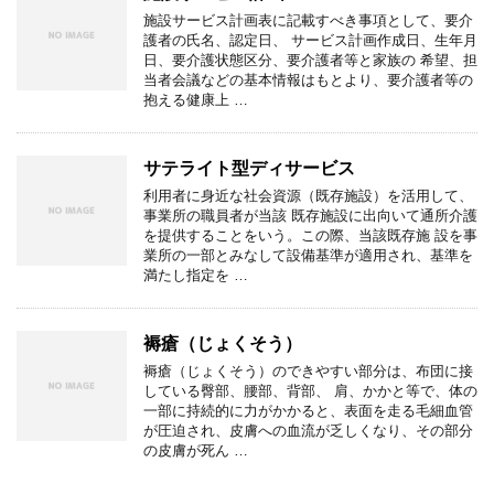
施設サービス計画表に記載すべき事項として、要介
護者の氏名、認定日、 サービス計画作成日、生年月
日、要介護状態区分、要介護者等と家族の 希望、担
当者会議などの基本情報はもとより、要介護者等の
抱える健康上 …
サテライト型ディサービス
利用者に身近な社会資源（既存施設）を活用して、
事業所の職員者が当該 既存施設に出向いて通所介護
を提供することをいう。この際、当該既存施 設を事
業所の一部とみなして設備基準が適用され、基準を
満たし指定を …
褥瘡（じょくそう）
褥瘡（じょくそう）のできやすい部分は、布団に接
している臀部、腰部、背部、 肩、かかと等で、体の
一部に持続的に力がかかると、表面を走る毛細血管
が圧迫され、皮膚への血流が乏しくなり、その部分
の皮膚が死ん …