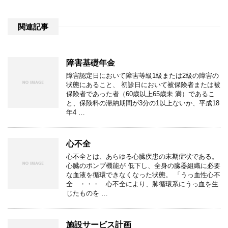
関連記事
障害基礎年金
障害認定日において障害等級1級または2級の障害の
状態にあること、 初診日において被保険者または被
保険者であった者（60歳以上65歳未 満）であるこ
と、保険料の滞納期間が3分の1以上ないか、平成18
年4 …
心不全
心不全とは、あらゆる心臓疾患の末期症状である。
心臓のポンプ機能が 低下し、全身の臓器組織に必要
な血液を循環できなくなった状態。 「うっ血性心不
全 ・・・ 心不全により、肺循環系にうっ血を生
じたものを …
施設サービス計画