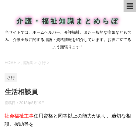
介護・福祉知識まとめらぼ
当サイトでは、ホームヘルパー、介護福祉、また一般的な病気なども含
み、介護全般に関する用語・資格情報を紹介しています。お役に立てる
よう頑張ります！
HOME
>
用語集
>
さ行
>
さ行
生活相談員
投稿日：
2018年8月19日
社会福祉主事
任用資格と同等以上の能力があり、適切な相
談、援助等を