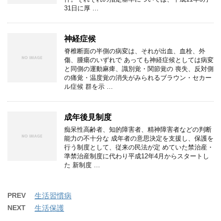
31日に厚 …
神経症候
脊椎断面の半側の病変は、それが出血、血栓、外
傷、腫瘍のいずれで あっても神経症候としては病変
と同側の運動麻痺、識別覚・関節覚の 喪失、反対側
の痛覚・温度覚の消失がみられるブラウン・セカー
ル症候 群を示 …
成年後見制度
痴呆性高齢者、知的障害者、精神障害者などの判断
能力の不十分な 成年者の意思決定を支援し、保護を
行う制度として、従来の民法が定 めていた禁治産・
準禁治産制度に代わり平成12年4月からスタートし
た 新制度 …
PREV
生活習慣病
NEXT
生活保護