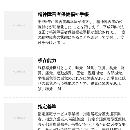
精神障害者保健福祉手帳
平成5年に障害者基本法が成立し、精神障害者の位
置付けが明確化した ことを踏まえて、平成7年の法
改正で精神障害者保健福祉手帳が創設され た。一定
の精神障害の状態にあることを認定して交付し、交
付を受けた者 …
残存能力
残存感覚機能として、味覚、触覚、視覚、臭覚、聴
覚、痛覚、運動感覚、 圧覚、温度感覚、内部感覚、
平衡感覚等の感覚のどれかに障害があっ た場合に残
りの感覚のもつ機能のことで、視覚に障害があれ
ば、聴覚、 触 …
指定基準
指定居宅サービス事業者、指定居宅介護支援事業
者、指定介護老人 福祉施設、指定介護療養型医療施
設が都道府県知事から指定をうけ るために必要な要
件。それぞれの指定基準については、平成11年3月