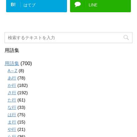
B!
はてブ
LINE
用語集
用語集
(700)
A～Z
(8)
あ行
(78)
か行
(182)
さ行
(192)
た行
(61)
な行
(33)
は行
(75)
ま行
(15)
や行
(21)
ら行
(36)