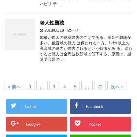
ハビリ テ …
老人性難聴
2018/08/19
-
ら行
加齢が原因の聴覚障害のことである。感音性難聴が
多い。低音域の聴力 は保たれる一方、1kHz以上の
高音域の聴力が障害されるという特徴があ る。進行
すると聴力は全周波数領域で低下する。原因は、感
覚受容器の …
« 前へ
1
…
3
4
5
…
72
次へ »
Twitter
Facebook
Google+
Pocket