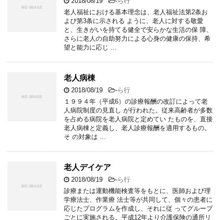
2018/08/19
-
ら行
老人福祉における基本理念は、老人福祉法第2条お
よび第3条に示される ように、老人に対する敬愛
と、生きがいを持てる健全で安らかな生活の保 障、
さらに老人の自助努力による心身の健康の保持、希
望と能力に応じ …
老人病棟
2018/08/19
-
ら行
１９９４年（平成6）の診療報酬の改訂によって老
人病院制度の見直し が行われた。従来高齢者が多数
を占める病院を老人病院と定めてい たものを、直接
老人病棟と定義し、老人診療報酬を適用するもの。
そ の対象は …
老人デイケア
2018/08/19
-
ら行
診療または運動機能検査等をもとに、医師および理
学療法士、作業療 法士等が共同して、個々の患者に
応じたプログラムを作成し、それに従 ってグループ
ごとに実施される。平成12年より介護保険の通所リ