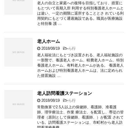
老人の自立と家庭への復帰を目指しており、措置に
もとづいて長期入所 利用する特別養護老人ホームと
は違い、一定の期限に退所することとさ れている利
用契約にもとづく通過施設である。職員が医療施設
と特別養 護 …
老人ホーム
2018/08/19
-
ら行
老人福祉法にもとづき設置される、老人福祉施設の
一形態で、養護老人 ホーム、軽費老人ホーム、特別
養護老人ホーム、有料老人ホームがある。 養護老人
ホームおよび特別養護老人ホームは、法に定められ
た措置施設 …
老人訪問看護ステーション
2018/08/19
-
ら行
常勤換算で2.5人以上の保健師、看護師、准看護
師、理学療法士、作業 療法士、を配置し、専従の管
理者（原則として保健師、看護師、）が配置 されて
いる。訪問看護ステーションは、市町村から老人訪
問看護療養費 …