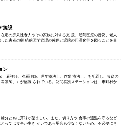
ア施設
、在宅の痴呆性老人やその家族に対する支 援、通院医療の普及、老人
院した患者の継 続的医学管理の確保と退院の円滑化等を図ることを目
ョン
健師、看護師、准看護師、理学療法士、作業 療法士、を配置し、専従の
、看護師、）が配置 されている。訪問看護ステーションは、市町村か
・糖分ともに薄味が望ましい。また、切り方や 食事の適温を守るなど
にとっては食事が生き がいである場合も少なくないため、不必要にき
…