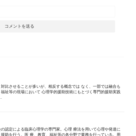
と対比させることが多いが、相反する概念では なく、一部では融合も
、福祉等の現場において 心理学的援助技術にもとづく専門的援助実践
…
会の認定による臨床心理学の専門家。心理 療法を用いて心理や発達に
・援助を行う。医 療、教育、福祉等の各分野で業務を行っている。用