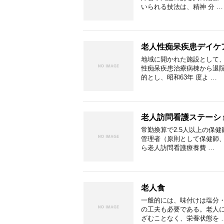
いられる技法は、精神 分 …
老人性痴呆疾患デイケ
地域に開かれた施設として
性痴呆疾患治療病棟から退
的とし、昭和63年 度よ …
老人訪問看護ステーシ
常勤換算で2.5人以上の保
管理者（原則として保健師
ら老人訪問看護療養費 …
老人食
一般的には、味付けは塩分
の工夫も必要である。老人
ざむことなく、栄養状態を 