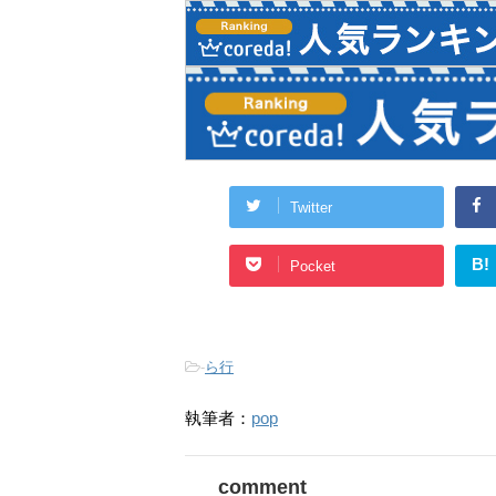
Twitter
B!
Pocket
-
ら行
執筆者：
pop
comment