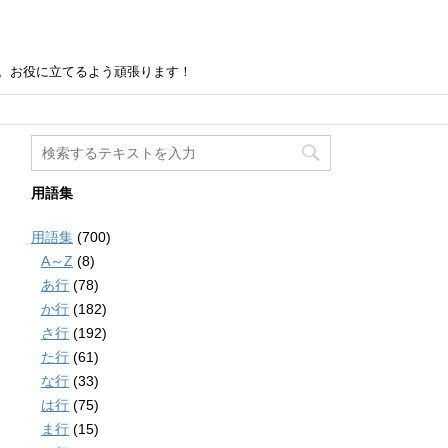
。お役に立てるよう頑張ります！
用語集
用語集
(700)
A～Z
(8)
あ行
(78)
か行
(182)
さ行
(192)
た行
(61)
な行
(33)
は行
(75)
ま行
(15)