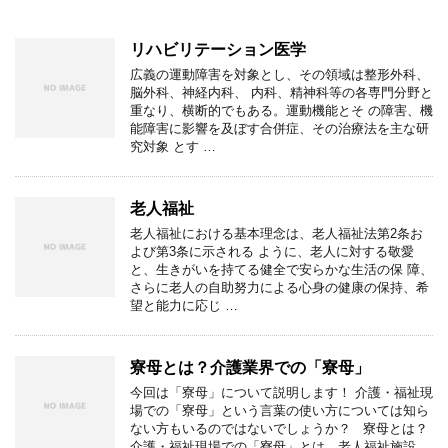
リハビリテーション医学
広義の運動障害を対象とし、その領域は整形外科、
脳外科、神経内科、 内科、精神科等の各専門分野と
重なり、横断的でもある。運動機能とそ の障害、機
能障害に影響を及ぼす合併症、その治療法を主な研
究対象 とす …
老人福祉
老人福祉における基本理念は、老人福祉法第2条お
よび第3条に示される ように、老人に対する敬愛
と、生きがいを持てる健全で安らかな生活の保 障、
さらに老人の自助努力による心身の健康の保持、希
望と能力に応じ …
寮母とは？介護業界での「寮母」
今回は「寮母」について説明します！ 介護・福祉現
場での「寮母」という言葉の使い方については知ら
ない方もいるのではないでしょうか？ 寮母とは？
介護・福祉現場での「寮母」とは、老人福祉施設 …