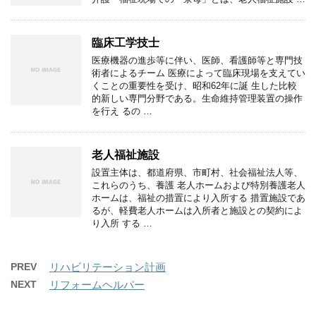
臨床工学技士
医療機器の進歩等に伴い、医師、看護師等と専門技
術者によるチーム 医療によって臨床現場を支えてい
くことの重要性を受け、昭和62年に誕 生した比較
的新しい専門分野である。生命維持管理装置の操作
を行え るの …
老人福祉施設
設置主体は、都道府県、市町村、社会福祉法人等、
これらのうち、養護 老人ホームおよび特別養護老人
ホームは、福祉の措置により入所する 措置施設であ
るが、軽費老人ホームは入所者と施設との契約によ
り入所 する …
PREV
リハビリテーション計画
NEXT
リフォームヘルパー