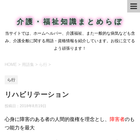
介護・福祉知識まとめらぼ
当サイトでは、ホームヘルパー、介護福祉、また一般的な病気なども含
み、介護全般に関する用語・資格情報を紹介しています。お役に立てる
よう頑張ります！
HOME
>
用語集
>
ら行
>
ら行
リハビリテーション
投稿日：
2018年8月19日
心身に障害のある者の人間的復権を理念とし、
障害者
のも
つ能力を最大