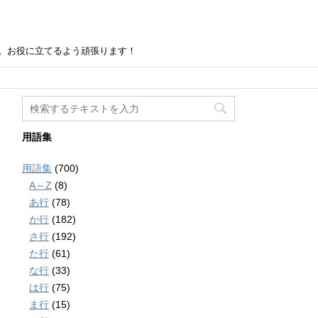
。お役に立てるよう頑張ります！
用語集
用語集
(700)
A～Z
(8)
あ行
(78)
か行
(182)
さ行
(192)
た行
(61)
な行
(33)
は行
(75)
ま行
(15)