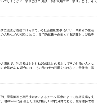
ないでしょうか？ 寮母とは？ 介護・福祉現場での「寮母」とは、老人
所に設置が義務づけられている社会福祉主事 をいい、高齢者の生活
への入所などの相談に 応じ、専門的技術を必要とする調査および指導
…
共団体で、利用者はおおむね60歳以上 の者およびその付添い人とな
員に余裕がある 場合には、その他の者の利用を妨げない。景勝地、温
医師、看護師等と専門技術者によるチーム 医療によって臨床現場を支
、昭和62年に誕 生した比較的新しい専門分野である。生命維持管理