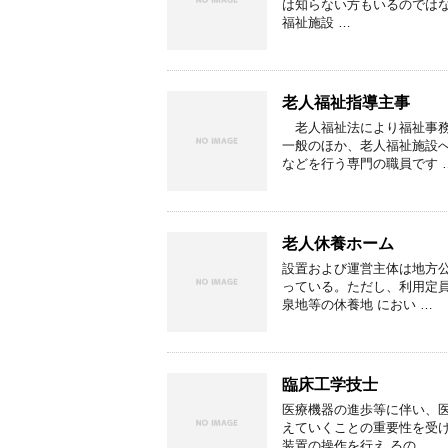
は知らない方もいるのでは
福祉施設 …
老人福祉指導主事
老人福祉法により福祉事務
一般のほか、老人福祉施設
などを行う専門の職員です 
老人休養ホーム
設置および運営主体は地方公
っている。ただし、利用定
泉地等の休養地 におい …
臨床工学技士
医療機器の進歩等に伴い、
えていくことの重要性を受け
装置の操作を行え るの …