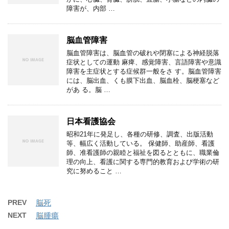
障害が、内部 …
脳血管障害
脳血管障害は、脳血管の破れや閉塞による神経脱落
症状としての運動 麻痺、感覚障害、言語障害や意識
障害を主症状とする症候群一般をさ す。脳血管障害
には、脳出血、くも膜下出血、脳血栓、脳梗塞など
があ る。脳 …
日本看護協会
昭和21年に発足し、各種の研修、調査、出版活動
等、幅広く活動している。 保健師、助産師、看護
師、准看護師の親睦と福祉を図るとともに、職業倫
理の向上、看護に関する専門的教育および学術の研
究に努めること …
PREV
脳死
NEXT
脳腫瘍