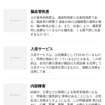
脳血管疾患
その基本的病変は、虚血性病変と出血性病変であ
る。脳血管の閉塞で 虚血が続けば脳梗塞の過程が進
み、脳の軟化が起こる。また、出血に より、脳実質
内に血腫をつくるものを脳出血、くも膜下腔に出血
するもの をく …
入浴サービス
入浴サービスは、公的施策として行われているもの
と、民間が独自に行 っているものとがある。この目
的は、在宅の要介護者が施設の入浴設備 を活用して
入浴サービスの提供を受けるものと、移動入浴車を
活用して各 …
内部障害
結核や、公害などが原因による気管支喘息になる
と、呼吸器に慢性的な 障害があることになり、日常
生活に支障きたすようになる。この呼吸器障 害のほ
かに、心臓、腎臓、膀胱、直腸、小腸などの内臓の