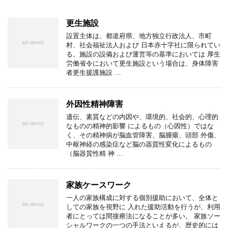
更生施設
設置主体は、都道府県、地方独立行政法人、市町
村、社会福祉法人および 日本赤十字社に限られてい
る。施設の設備および運営等の基準においては 厚生
労働省令において更生施設という場合は、身体障害
者更生援護施設 …
外因性精神障害
遺伝、素質などの内因や、環境的、社会的、心理的
なものの精神的影響 によるもの（心因性）ではな
く、その精神病が脳血管障害、脳腫瘍、頭部 外傷、
中枢神経の感染症など脳の器質性変化によるもの
（脳器質性精 神 …
家族ケースワーク
一人の家族構成に対する個別援助において、全体と
しての家族を視野に 入れた援助活動を行うが、利用
者にとっては間接療法になることが多い。 家族ソー
シャルワークの一つの手法といえるが、歴史的には