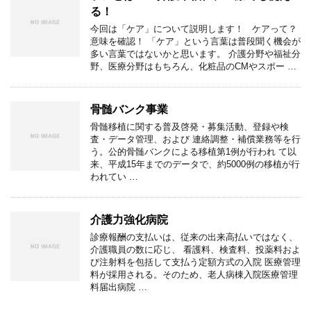
る！
今回は「ケア」について説明します！ ケアって？
意味を確認！ 「ケア」という言葉は普段聞く機会が
多い言葉ではないかと思います。 介護分野や福祉分
野、医療分野はもちろん、化粧品のCMやスポー …
骨髄バンク事業
骨髄移植に関する普及啓発・募集活動、登録や検
査・データ管理、および 連絡調整・補償業務等を行
う。公的骨髄バンクによる移植第1例が行われ て以
来、平成15年までのデータで、約5000例の移植が行
われてい …
介護力強化病院
診療報酬の支払いは、従来の出来高払いではなく、
介護職員の数に応じ、 看護料、検査料、投薬料およ
び注射料を包括して支払う定額方式の入院 医療管理
料が採用される。そのため、老人病棟入院医療管理
料届出病院 …