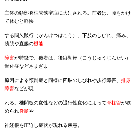
主体の頸部脊柱管狭窄症に大別される。前者は、腰をかけ
て休むと軽快
する間欠跛行（かんけつはこう）、下肢のしびれ、痛み、
膀胱や直腸の
機能
障害
が特徴で、後者は、後縦靭帯（こうじゅうじんたい）
骨化症などさまざま
原因による頸髄症と同様に四肢のしびれや歩行障害、
排尿
障害
などが現
れる。椎間板の変性などの退行性変化によって
脊柱管
が狭
められ
脊髄
や
神経根を圧迫し症状が現れる疾患。