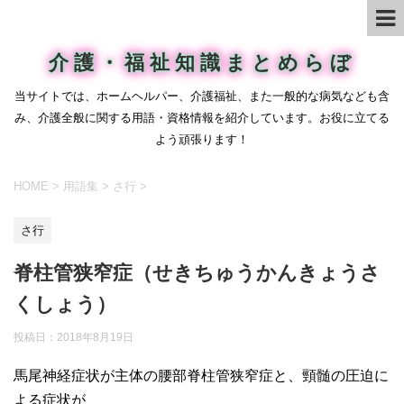
介護・福祉知識まとめらぼ
当サイトでは、ホームヘルパー、介護福祉、また一般的な病気なども含
み、介護全般に関する用語・資格情報を紹介しています。お役に立てる
よう頑張ります！
HOME
>
用語集
>
さ行
>
さ行
脊柱管狭窄症（せきちゅうかんきょうさ
くしょう）
投稿日：
2018年8月19日
馬尾神経症状が主体の腰部脊柱管狭窄症と、頸髄の圧迫に
よる症状が