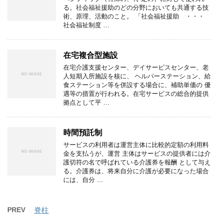
る。社会福祉援助のどの分野においても共通する技
術、原理、活動のこと。 「社会福祉援助 ・・・
社会福祉制度 …
在宅複合型施設
在宅介護支援センター、デイサービスセンター、老
人短期入所施設を核に、 ヘルパーステーション、給
食ステーション等を併設する場合に、補助単価の 優
遇等の措置が行われる。在宅サービスの総合的提供
拠点として平 …
時間預託制
サービスの利用者は運営主体に比較的定額の利用料
金を支払うが、運営 主体はサービスの提供者には介
護切符の名で呼ばれている介護券を報酬 として与え
る。介護券は、将来自分に介護が必要になった場合
には、自分 …
PREV
脊柱