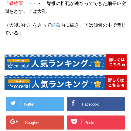
「
脊柱管
・・・ 脊椎の椎孔が連なってできた細長い空
間をさす。上は大孔
（大後頭孔）を通って
頭蓋
内に続き、下は仙骨の中で閉じ
ている」
Twitter
Facebook
Google+
Pocket