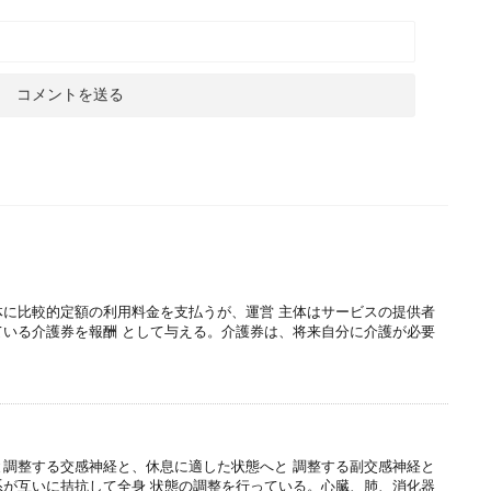
体に比較的定額の利用料金を支払うが、運営 主体はサービスの提供者
ている介護券を報酬 として与える。介護券は、将来自分に介護が必要
と調整する交感神経と、休息に適した状態へと 調整する副交感神経と
系が互いに拮抗して全身 状態の調整を行っている。心臓、肺、消化器