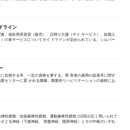
…
ドライン
配食、福祉用具賃貸（販売）、日帰り介護（デイ サービス）、短期入
イ）の各サービスについてガイ ドラインが定められている。シルバー
…
ー
験に合格する等、一定の資格を要する。障 害者の雇用の促進等に関す
職業センターに置 かれる職種。職業的リハビリテーションの過程にお
律性膀胱、知覚麻痺性膀胱、運動麻痺性膀胱 の5型が広く用いられて
かさどる神経（下腹神経、 骨盤神経、陰部神経）とその中枢のいずれ