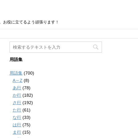
。お役に立てるよう頑張ります！
用語集
用語集
(700)
A～Z
(8)
あ行
(78)
か行
(182)
さ行
(192)
た行
(61)
な行
(33)
は行
(75)
ま行
(15)