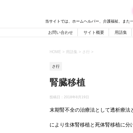
当サイトでは、ホームヘルパー、介護福祉、また
お問い合わせ
サイト概要
用語集
HOME
>
用語集
>
さ行
>
さ行
腎臓移植
投稿日：
2018年8月19日
末期腎不全の治療法として透析療法
により生体腎移植と死体腎移植に分