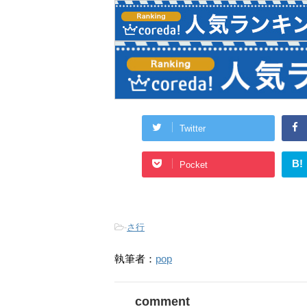
Twitter
B!
Pocket
-
さ行
執筆者：
pop
comment