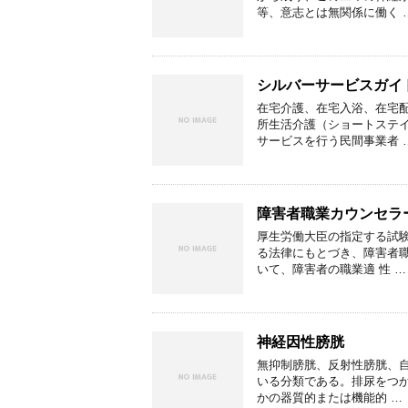
等、意志とは無関係に働く 
シルバーサービスガイ
在宅介護、在宅入浴、在宅
所生活介護（ショートステ
サービスを行う民間事業者 
障害者職業カウンセラ
厚生労働大臣の指定する試
る法律にもとづき、障害者
いて、障害者の職業適 性 …
神経因性膀胱
無抑制膀胱、反射性膀胱、自
いる分類である。排尿をつ
かの器質的または機能的 …