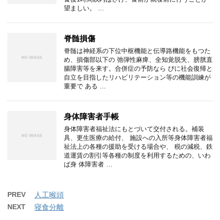
望ましい。 …
脊髄損傷
脊髄は神経系の下位中枢機能と伝導路機能をもつた
め、損傷部以下の 弛弾性麻痺、全知覚脱失、膀胱直
腸障害等を来す。合併症の予防なら びに社会復帰と
自立を目指したリハビリテーション等の機能訓練が
重要で ある …
身体障害者手帳
身体障害者福祉法にもとづいて交付される。補装
具、更生医療の給付、 施設への入所等身体障害者福
祉法上の各種の援助を受ける場合や、 税の減税、鉄
道運賃の割引等各種の制度を利用するための、いわ
ば身 体障害者 …
PREV
人工喉頭
NEXT
寝食分離