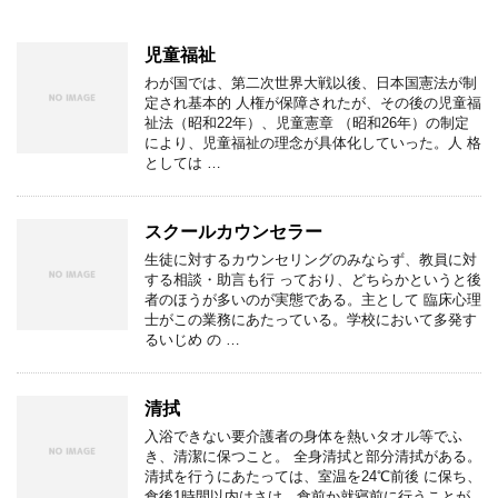
児童福祉
わが国では、第二次世界大戦以後、日本国憲法が制
定され基本的 人権が保障されたが、その後の児童福
祉法（昭和22年）、児童憲章 （昭和26年）の制定
により、児童福祉の理念が具体化していった。人 格
としては …
スクールカウンセラー
生徒に対するカウンセリングのみならず、教員に対
する相談・助言も行 っており、どちらかというと後
者のほうが多いのが実態である。主として 臨床心理
士がこの業務にあたっている。学校において多発す
るいじめ の …
清拭
入浴できない要介護者の身体を熱いタオル等でふ
き、清潔に保つこと。 全身清拭と部分清拭がある。
清拭を行うにあたっては、室温を24℃前後 に保ち、
食後1時間以内はさけ、食前か就寝前に行うことが