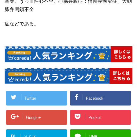
塞等。うっ血性心不全。心臓弁膜症：僧帽弁狭窄症、大動
脈弁閉鎖不全
症などである。
Twitter
Facebook
Google+
Pocket
B!
はてブ
LINE