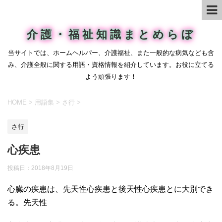
介護・福祉知識まとめらぼ
当サイトでは、ホームヘルパー、介護福祉、また一般的な病気なども含
み、介護全般に関する用語・資格情報を紹介しています。お役に立てる
よう頑張ります！
HOME
>
用語集
>
さ行
>
さ行
心疾患
投稿日：
2018年8月19日
心臓の疾患は、先天性心疾患と後天性心疾患とに大別でき
る。先天性