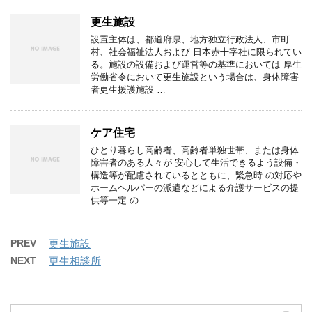
更生施設
設置主体は、都道府県、地方独立行政法人、市町
村、社会福祉法人および 日本赤十字社に限られてい
る。施設の設備および運営等の基準においては 厚生
労働省令において更生施設という場合は、身体障害
者更生援護施設 …
ケア住宅
ひとり暮らし高齢者、高齢者単独世帯、または身体
障害者のある人々が 安心して生活できるよう設備・
構造等が配慮されているとともに、緊急時 の対応や
ホームヘルパーの派遣などによる介護サービスの提
供等一定 の …
PREV
更生施設
NEXT
更生相談所