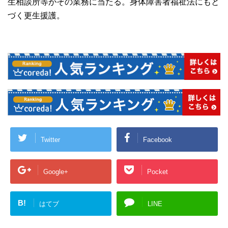
生相談所等がその業務に当たる。身体障害者福祉法にもと
づく更生援護。
Twitter
Facebook
Google+
Pocket
B!
はてブ
LINE