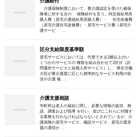
介護給付
介護保険制度において、要介護認定を受けた被保
険者に対する次の 保険給付を言う。特定福祉用具
購入費（居宅介護福祉用具購入費）・ 住宅改修費
（居宅介護住宅改修費）・居宅サービス費（居宅介
護サービ …
区分支給限度基準額
居宅サービスにおいては、代替できる2種以上のい
くつかのサービスの 種類を組み合わせて2区分（訪
問通所サービスと短期入所サービス）し、 厚生労働
大臣が要介護度に応じた標準的なサービス利用の状
況や介護 報 …
介護支援相談
市町村は老人の福祉に関し、必要な情報の提供、相
談、調査および指導 を行い、並びにこれらに付随す
る業務を行わなければならないとされてい るが、介
護保険の居宅サービス、施設サービス、居宅介護支
援の適切か …