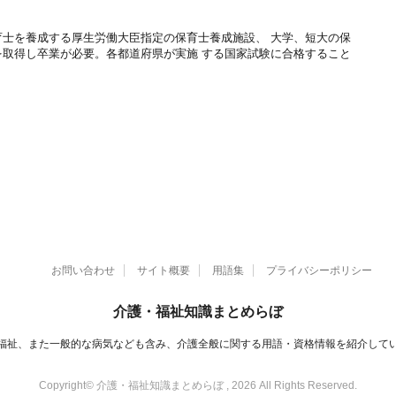
育士を養成する厚生労働大臣指定の保育士養成施設、 大学、短大の保
を取得し卒業が必要。各都道府県が実施 する国家試験に合格すること
お問い合わせ
サイト概要
用語集
プライバシーポリシー
介護・福祉知識まとめらぼ
福祉、また一般的な病気なども含み、介護全般に関する用語・資格情報を紹介して
Copyright© 介護・福祉知識まとめらぼ , 2026 All Rights Reserved.