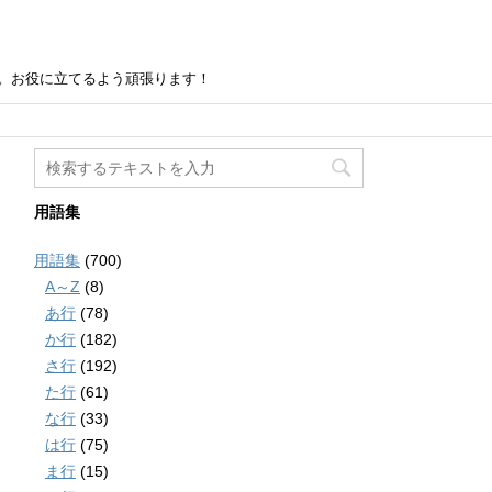
。お役に立てるよう頑張ります！
用語集
用語集
(700)
A～Z
(8)
あ行
(78)
か行
(182)
さ行
(192)
た行
(61)
な行
(33)
は行
(75)
ま行
(15)