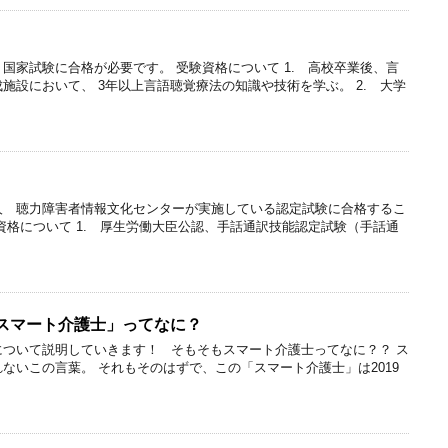
国家試験に合格が必要です。 受験資格について 1. 高校卒業後、言
施設において、 3年以上言語聴覚療法の知識や技術を学ぶ。 2. 大学
人 聴力障害者情報文化センターが実施している認定試験に合格するこ
資格について 1. 厚生労働大臣公認、手話通訳技能認定試験（手話通
スマート介護士」ってなに？
について説明していきます！ そもそもスマート介護士ってなに？？ ス
ないこの言葉。 それもそのはずで、この「スマート介護士」は2019