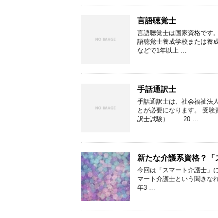
言語聴覚士
言語聴覚士は国家資格です。
語聴覚士養成学校または養成
などで1年以上 …
手話通訳士
手話通訳士は、社会福祉法
とが必要になります。 受験
訳士試験） 20 …
新たな介護系資格？「
今回は「スマート介護士」
マート介護士という聞きなれ
年3 …