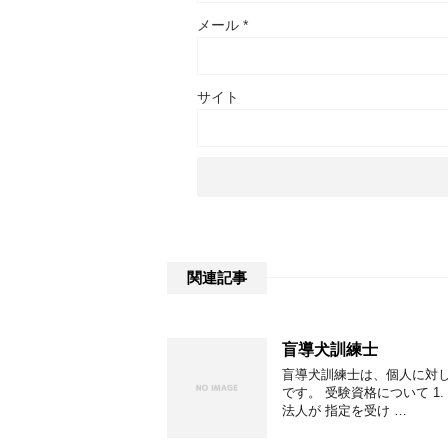
メール
*
サイト
関連記事
盲導犬訓練士
盲導犬訓練士は、個人に対
です。 受験資格について 
法人が 指定を受け …